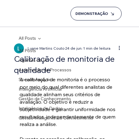
DEMONSTRAÇÃO
All Posts
Luane Martins Couto
24 de jun.
1 min de leitura
All Posts
Calibração de monitoria de
Agentes de IA
qualidade
Automação de Processos
A calibração de monitoria é o processo 
Speech Analytics
por meio do qual diferentes analistas de 
Inteligência Artifificial
qualidade alinham seus critérios de 
Gestão de Conhecimento
avaliação. O objetivo é reduzir a 
Inteligência de Dados
subjetividade e garantir uniformidade nos 
resultados, independentemente de quem 
Gestão Inteligente do Conhecimento
realiza a análise.