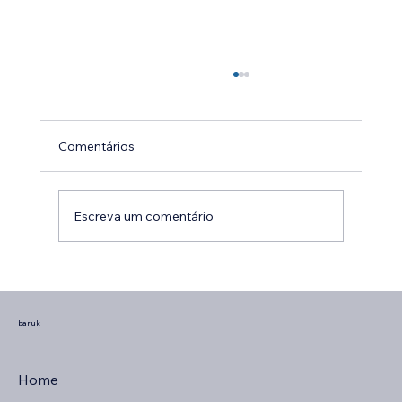
Comentários
Escreva um comentário
O que realmente define a experiência do
cliente no atendimento?
baruk
Home