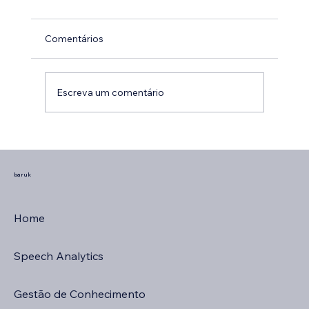
Comentários
Escreva um comentário
baruk
As 6 Camadas de Inteligência Que Existem e
Cada Atendimento
Home
Speech Analytics
Gestão de Conhecimento