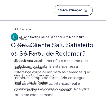
DEMONSTRAÇÃO
All Posts
Luane Martins Couto
23 de abr.
3 min de leitura
All Posts
O Seu Cliente Saiu Satisfeito
Agentes de IA
ou Só Parou de Reclamar?
Automação de Processos
Resolver o problema não é o mesmo que 
Speech Analytics
satisfazer o cliente. E entender essa 
Inteligência Artifificial
diferença exige olhar para as camadas que 
Gestão de Conhecimento
nenhum campo de formulário consegue 
Inteligência de Dados
capturar (sentimento, intenção real e 
conformidade) e como o Speech Analytics 
Gestão Inteligente do Conhecimento
atua em cada camada.