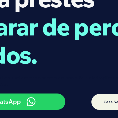
arar de per
dos.
 Baruk vai entrar em contato em breve. Se preferir agilizar, c
sApp.
atsApp
Case S