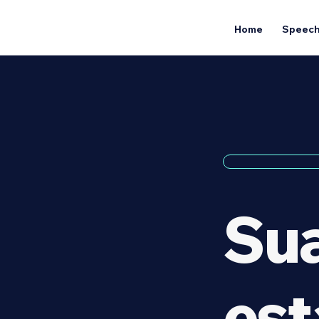
Home
Speech
Su
est