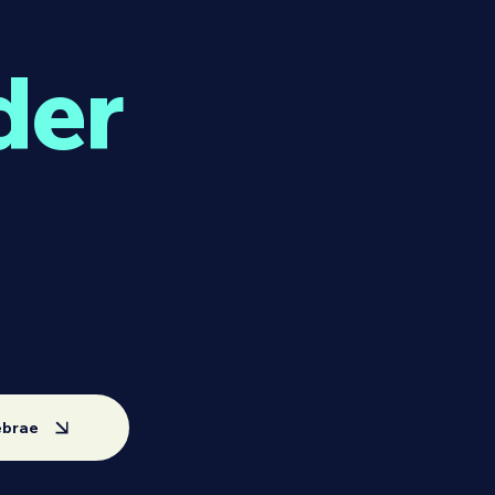
der
lique abaixo e fale
ebrae