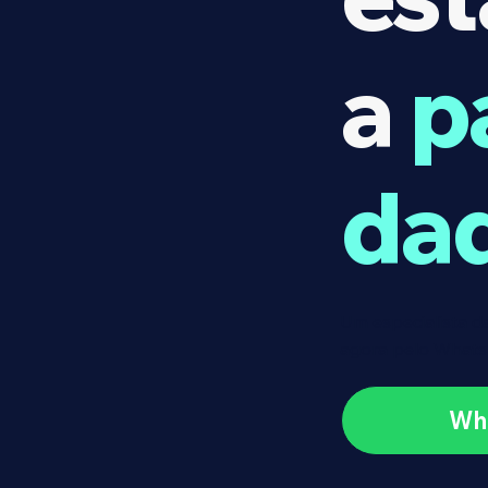
a
p
da
Um especialista da
agora pelo What
Wh