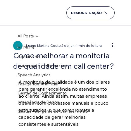
DEMONSTRAÇÃO
All Posts
Luane Martins Couto
2 de jun.
1 min de leitura
All Posts
Como melhorar a monitoria
Agentes de IA
de qualidade em call center?
Automação de Processos
Speech Analytics
A monitoria de qualidade é um dos pilares 
Inteligência Artifificial
para garantir excelência no atendimento 
Gestão de Conhecimento
ao cliente. Ainda assim, muitas empresas 
Inteligência de Dados
operam com processos manuais e pouco 
estruturados, o que compromete a 
Gestão Inteligente do Conhecimento
capacidade de gerar melhorias 
consistentes e sustentáveis.